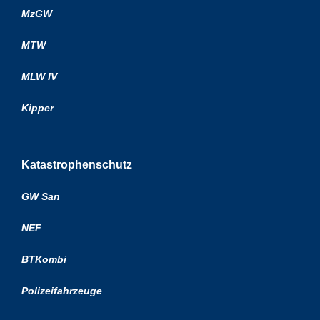
MzGW
MTW
MLW IV
Kipper
Katastrophenschutz
GW San
NEF
BTKombi
Polizeifahrzeuge