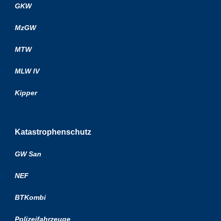
GKW
MzGW
MTW
MLW IV
Kipper
Katastrophenschutz
GW San
NEF
BTKombi
Polizeifahrzeuge