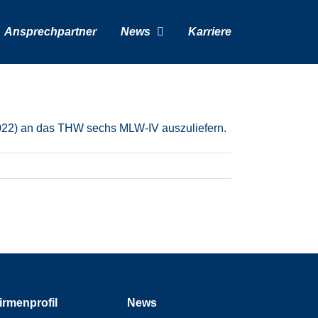
Ansprechpartner
News
Karriere
022) an das THW sechs MLW-IV auszuliefern.
irmenprofil
News