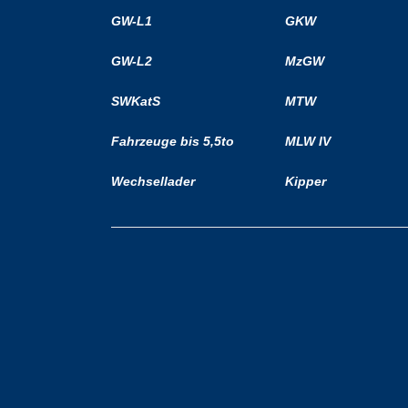
GW-L1
GKW
GW-L2
MzGW
SWKatS
MTW
Fahrzeuge bis 5,5to
MLW IV
Wechsellader
Kipper