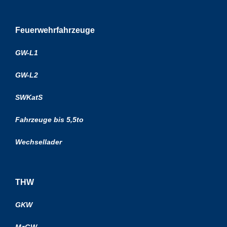
Feuerwehrfahrzeuge
GW-L1
GW-L2
SWKatS
Fahrzeuge bis 5,5to
Wechsellader
THW
GKW
MzGW