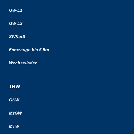
GW-L1
GW-L2
SWKatS
Fahrzeuge bis 5,5to
Wechsellader
THW
GKW
MzGW
MTW