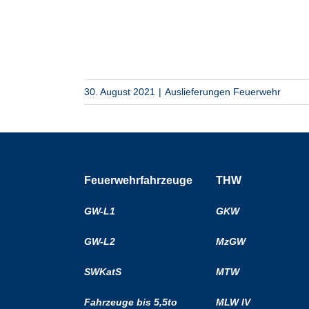
30. August 2021
|
Auslieferungen Feuerwehr
Feuerwehrfahrzeuge
THW
GW-L1
GKW
GW-L2
MzGW
SWKatS
MTW
Fahrzeuge bis 5,5to
MLW IV