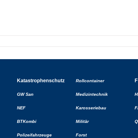
Katastrophenschutz
F
Rollcontainer
GW San
Medizintechnik
H
NEF
Karosseriebau
F
BTKombi
Militär
Q
Polizeifahrzeuge
Forst