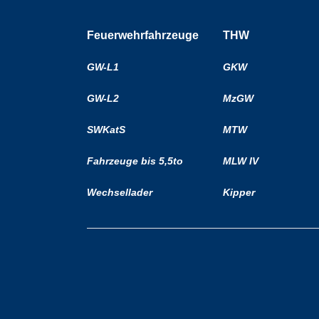
Feuerwehrfahrzeuge
THW
GW-L1
GKW
GW-L2
MzGW
SWKatS
MTW
Fahrzeuge bis 5,5to
MLW IV
Wechsellader
Kipper