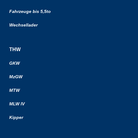
Fahrzeuge bis 5,5to
Wechsellader
THW
GKW
MzGW
MTW
MLW IV
Kipper