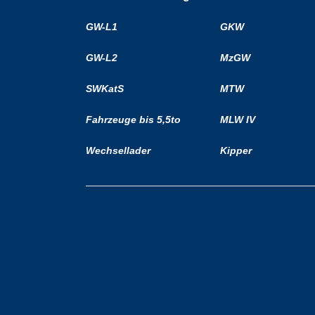
GW-L1
GKW
GW-L2
MzGW
SWKatS
MTW
Fahrzeuge bis 5,5to
MLW IV
Wechsellader
Kipper