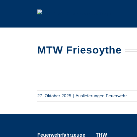
Zum
Inhalt
springen
MTW Friesoythe
27. Oktober 2025
|
Auslieferungen Feuerwehr
Feuerwehrfahrzeuge
THW