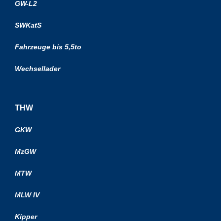
GW-L2
SWKatS
Fahrzeuge bis 5,5to
Wechsellader
THW
GKW
MzGW
MTW
MLW IV
Kipper