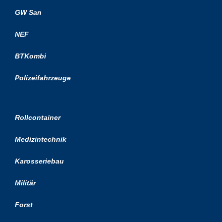
GW San
NEF
BTKombi
Polizeifahrzeuge
Rollcontainer
Medizintechnik
Karosseriebau
Militär
Forst