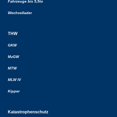
Fahrzeuge bis 5,5to
Wechsellader
THW
GKW
MzGW
MTW
MLW IV
Kipper
Katastrophenschutz