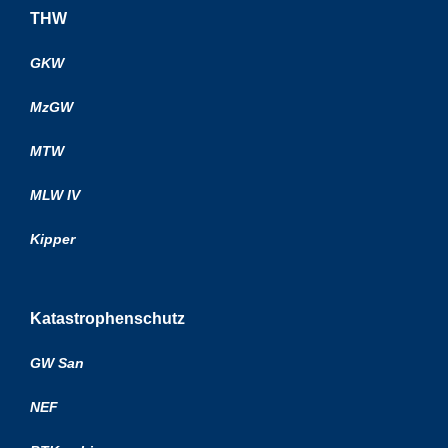
THW
GKW
MzGW
MTW
MLW IV
Kipper
Katastrophenschutz
GW San
NEF