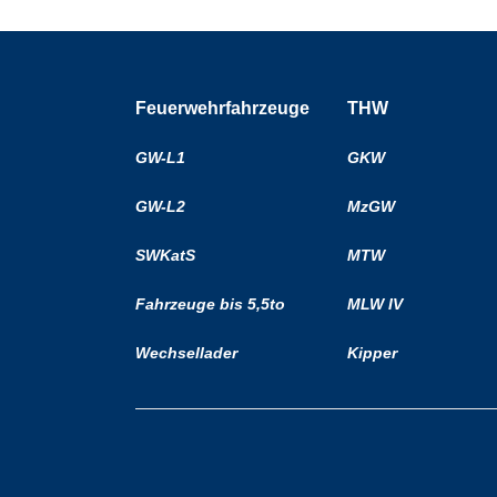
Feuerwehrfahrzeuge
THW
GW-L1
GKW
GW-L2
MzGW
SWKatS
MTW
Fahrzeuge bis 5,5to
MLW IV
Wechsellader
Kipper