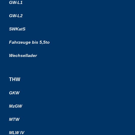
GW-L1
GW-L2
SWKatS
Fahrzeuge bis 5,5to
Wechsellader
THW
GKW
MzGW
MTW
MLW IV