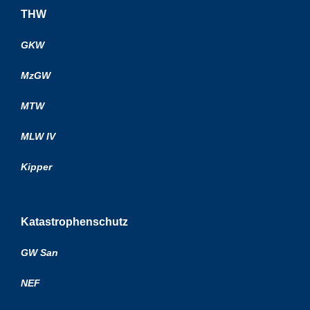
THW
GKW
MzGW
MTW
MLW IV
Kipper
Katastrophenschutz
GW San
NEF