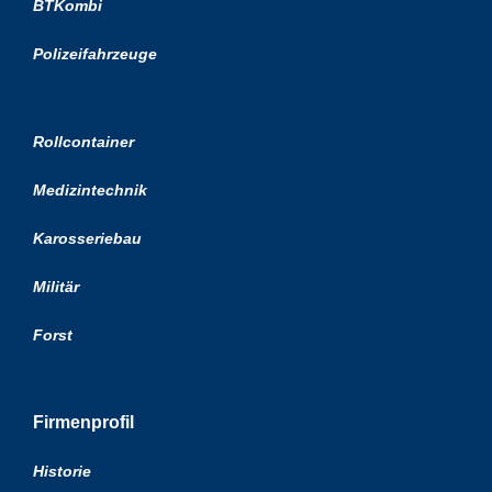
BTKombi
Polizeifahrzeuge
Rollcontainer
Medizintechnik
Karosseriebau
Militär
Forst
Firmenprofil
Historie