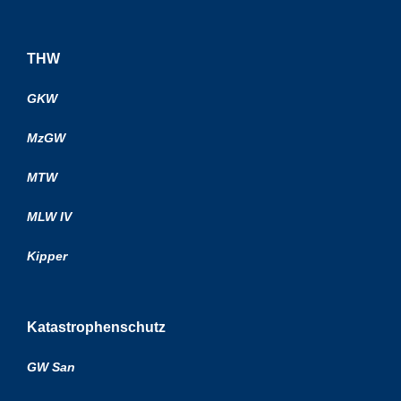
THW
GKW
MzGW
MTW
MLW IV
Kipper
Katastrophenschutz
GW San